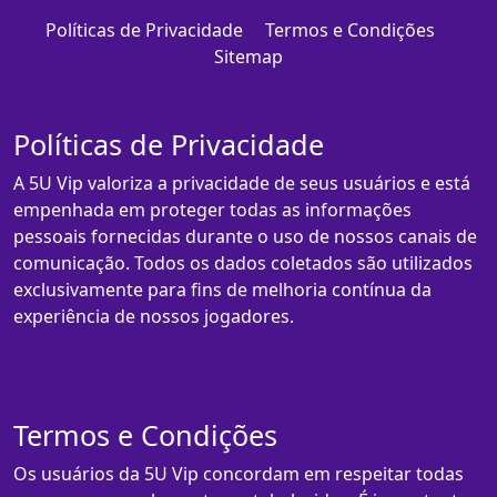
Políticas de Privacidade
Termos e Condições
Sitemap
Políticas de Privacidade
A 5U Vip valoriza a privacidade de seus usuários e está
empenhada em proteger todas as informações
pessoais fornecidas durante o uso de nossos canais de
comunicação. Todos os dados coletados são utilizados
exclusivamente para fins de melhoria contínua da
experiência de nossos jogadores.
Termos e Condições
Os usuários da 5U Vip concordam em respeitar todas