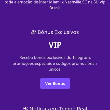
toda a emoção de Inter Miami x Nashville SC na 5U Vip
Brasil.
🎁 Bônus Exclusivos
VIP
Receba bônus exclusivos do Telegram,
promoções especiais e códigos promocionais
únicos!
Ver Bônus
📢 Notícias em Tempo Real