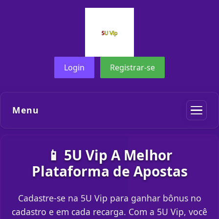
Login
Registrar-se
Menu
📱 5U Vip A Melhor
Plataforma de Apostas
Cadastre-se na 5U Vip para ganhar bônus no
cadastro e em cada recarga. Com a 5U Vip, você