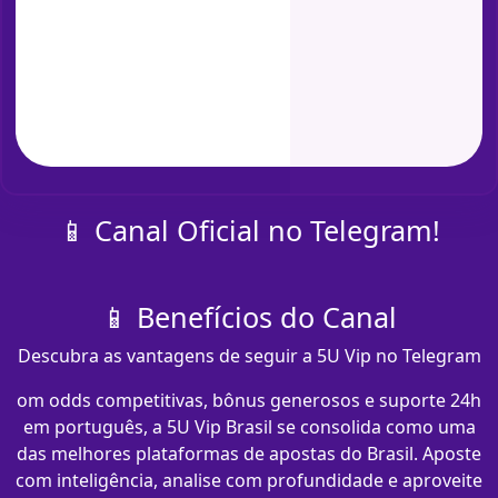
📱 Canal Oficial no Telegram!
📱 Benefícios do Canal
Descubra as vantagens de seguir a 5U Vip no Telegram
om odds competitivas, bônus generosos e suporte 24h
em português, a 5U Vip Brasil se consolida como uma
das melhores plataformas de apostas do Brasil. Aposte
com inteligência, analise com profundidade e aproveite