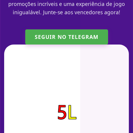
promoções incríveis e uma experiência de jogo
inigualável. Junte-se aos vencedores agora!
SEGUIR NO TELEGRAM