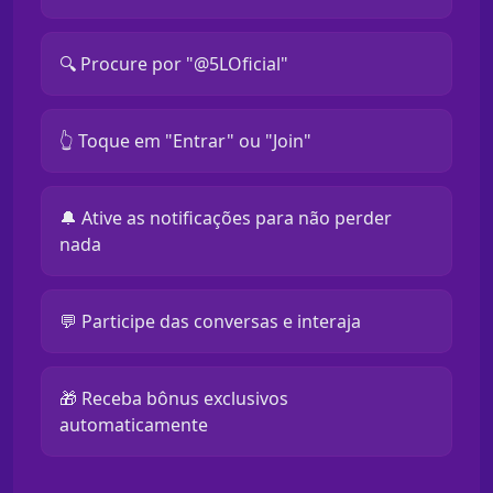
🔍 Procure por "@5LOficial"
👆 Toque em "Entrar" ou "Join"
🔔 Ative as notificações para não perder
nada
💬 Participe das conversas e interaja
🎁 Receba bônus exclusivos
automaticamente