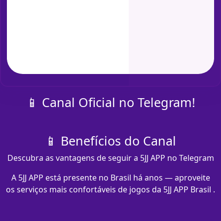
📱 Canal Oficial no Telegram!
📱 Benefícios do Canal
Descubra as vantagens de seguir a 5JJ APP no Telegram
A 5JJ APP está presente no Brasil há anos — aproveite
os serviços mais confortáveis de jogos da 5JJ APP Brasil .