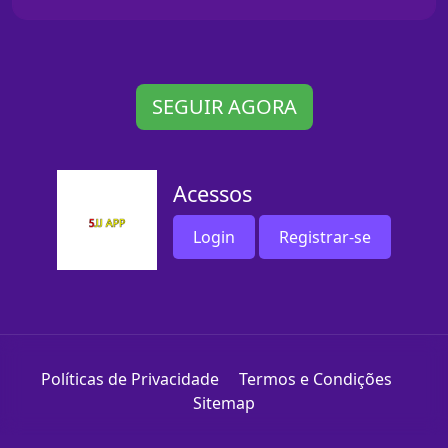
SEGUIR AGORA
Acessos
Login
Registrar-se
Políticas de Privacidade
Termos e Condições
Sitemap