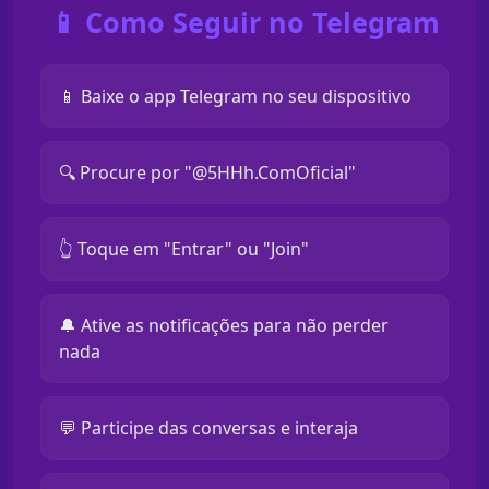
📱 Como Seguir no Telegram
📱 Baixe o app Telegram no seu dispositivo
🔍 Procure por "@5HHh.ComOficial"
👆 Toque em "Entrar" ou "Join"
🔔 Ative as notificações para não perder
nada
💬 Participe das conversas e interaja