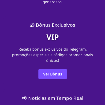
generosos.
🎁 Bônus Exclusivos
VIP
Receba bônus exclusivos do Telegram,
promoções especiais e códigos promocionais
únicos!
Ver Bônus
📢 Notícias em Tempo Real