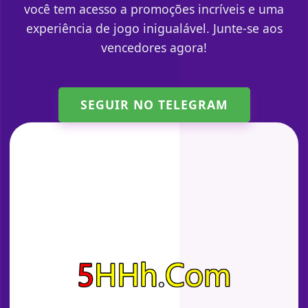
você tem acesso a promoções incríveis e uma
experiência de jogo inigualável. Junte-se aos
vencedores agora!
SEGUIR NO TELEGRAM