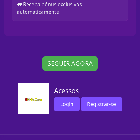
🎁 Receba bônus exclusivos
automaticamente
SEGUIR AGORA
Acessos
Login
Registrar-se