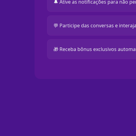
🔔 Ative as notificações para não p
💬 Participe das conversas e interaj
🎁 Receba bônus exclusivos autom