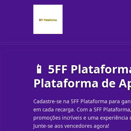
📱 5FF Plataform
Plataforma de A
Cadastre-se na 5FF Plataforma para gan
em cada recarga. Com a 5FF Plataforma,
promoções incríveis e uma experiência d
Junte-se aos vencedores agora!