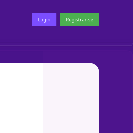
Login
Registrar-se