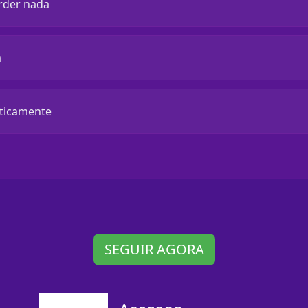
erder nada
a
aticamente
SEGUIR AGORA