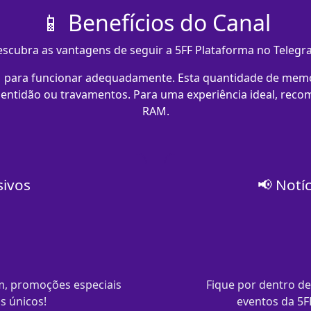
📱 Benefícios do Canal
scubra as vantagens de seguir a 5FF Plataforma no Teleg
 para funcionar adequadamente. Esta quantidade de memór
lentidão ou travamentos. Para uma experiência ideal, re
RAM.
sivos
📢 Notí
m, promoções especiais
Fique por dentro d
s únicos!
eventos da 5F