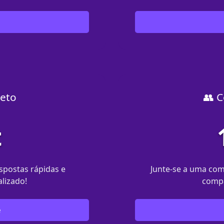
reto
👥 
t
espostas rápidas e
Junte-se a uma com
lizado!
compa
e