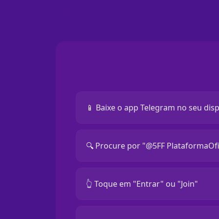
📱 Baixe o app Telegram no seu disp
🔍 Procure por "@5FF PlataformaOfi
👆 Toque em "Entrar" ou "Join"