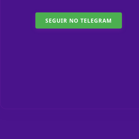
SEGUIR NO TELEGRAM