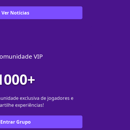
Ver Notícias
Comunidade VIP
1000+
unidade exclusiva de jogadores e
rtilhe experiências!
Entrar Grupo