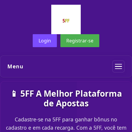
Login
Registrar-se
Menu
📱 5FF A Melhor Plataforma
de Apostas
Cadastre-se na 5FF para ganhar bônus no
cadastro e em cada recarga. Com a 5FF, você tem