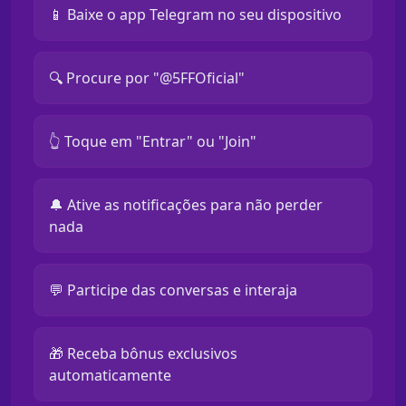
📱 Baixe o app Telegram no seu dispositivo
🔍 Procure por "@5FFOficial"
👆 Toque em "Entrar" ou "Join"
🔔 Ative as notificações para não perder
nada
💬 Participe das conversas e interaja
🎁 Receba bônus exclusivos
automaticamente