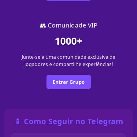
👥 Comunidade VIP
1000+
Junte-se a uma comunidade exclusiva de
jogadores e compartilhe experiências!
Entrar Grupo
📱 Como Seguir no Telegram