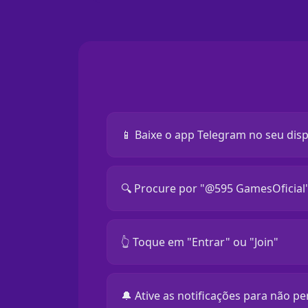
📱 Baixe o app Telegram no seu disp
🔍 Procure por "@595 GamesOficial
👆 Toque em "Entrar" ou "Join"
🔔 Ative as notificações para não p