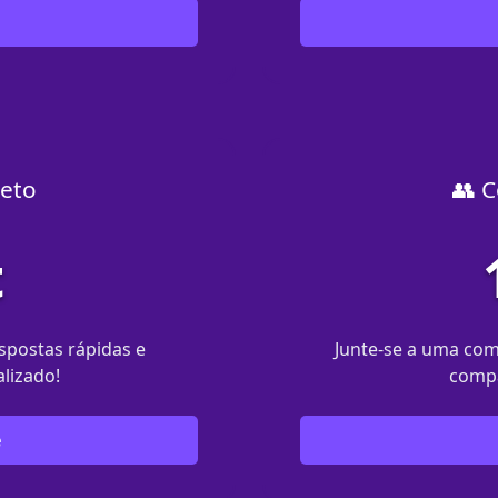
reto
👥 
t
espostas rápidas e
Junte-se a uma com
lizado!
compa
e