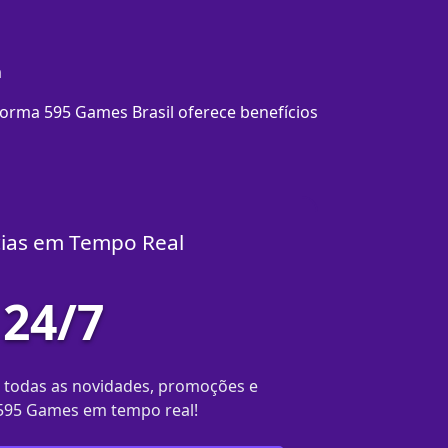
m
forma 595 Games Brasil oferece benefícios
cias em Tempo Real
24/7
e todas as novidades, promoções e
595 Games em tempo real!