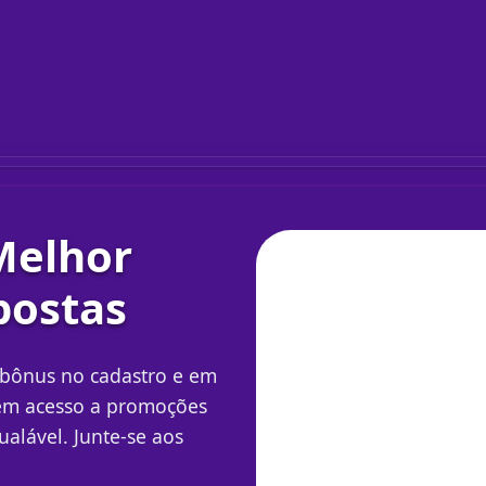
Melhor
postas
 bônus no cadastro e em
tem acesso a promoções
ualável. Junte-se aos