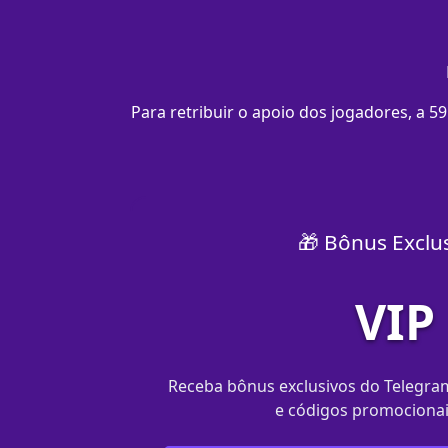
Para retribuir o apoio dos jogadores, a 
🎁 Bônus Exclu
VIP
Receba bônus exclusivos do Telegra
e códigos promocionai