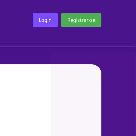
Login
Registrar-se