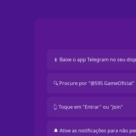
📱 Baixe o app Telegram no seu disp
🔍 Procure por "@595 GameOficial"
👆 Toque em "Entrar" ou "Join"
🔔 Ative as notificações para não p