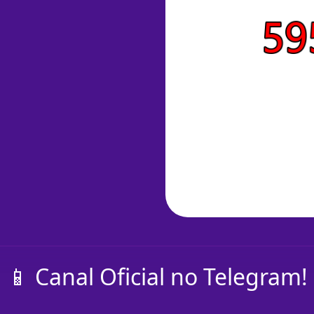
📱 Canal Oficial no Telegram!