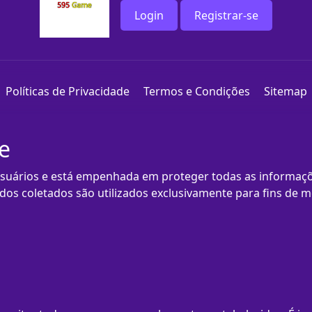
Login
Registrar-se
Políticas de Privacidade
Termos e Condições
Sitemap
de
 usuários e está empenhada em proteger todas as informaçõ
os coletados são utilizados exclusivamente para fins de m