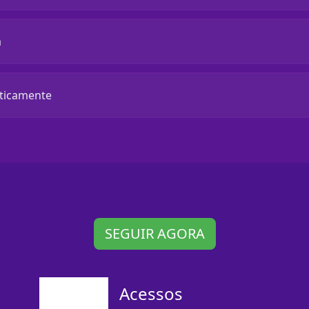
a
aticamente
SEGUIR AGORA
Acessos