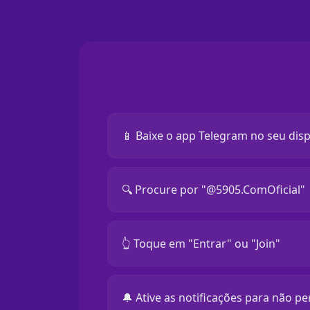
📱 Baixe o app Telegram no seu disp
🔍 Procure por "@5905.ComOficial"
👆 Toque em "Entrar" ou "Join"
🔔 Ative as notificações para não p