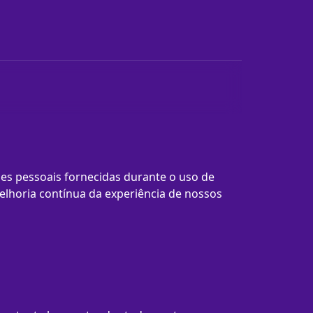
es pessoais fornecidas durante o uso de
elhoria contínua da experiência de nossos