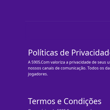
Políticas de Privacida
A 5905.Com valoriza a privacidade de seus 
nossos canais de comunicação. Todos os dad
jogadores.
Termos e Condições