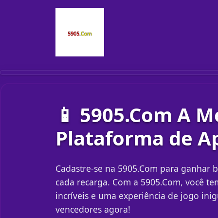
📱 5905.Com A M
Plataforma de A
Cadastre-se na 5905.Com para ganhar 
cada recarga. Com a 5905.Com, você t
incríveis e uma experiência de jogo inig
vencedores agora!