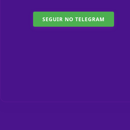
SEGUIR NO TELEGRAM