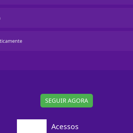
a
aticamente
SEGUIR AGORA
Acessos