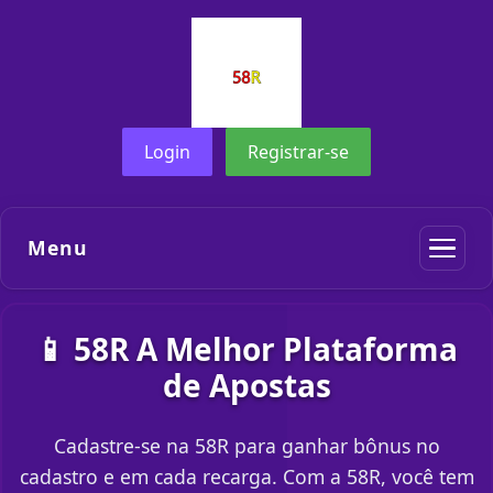
Login
Registrar-se
Menu
📱 58R A Melhor Plataforma
de Apostas
Cadastre-se na 58R para ganhar bônus no
cadastro e em cada recarga. Com a 58R, você tem