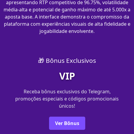
apresentando RTP competitivo de 96.75%, volatilidade
média-alta e potencial de ganho máximo de até 5.000x a
aposta base. A interface demonstra o compromisso da
plataforma com experiências visuais de alta fidelidade e
jogabilidade envolvente.
🎁 Bônus Exclusivos
VIP
Receba bônus exclusivos do Telegram,
promoções especiais e códigos promocionais
únicos!
Ver Bônus