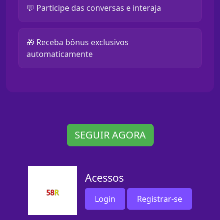
💬 Participe das conversas e interaja
🎁 Receba bônus exclusivos
automaticamente
SEGUIR AGORA
Acessos
Login
Registrar-se