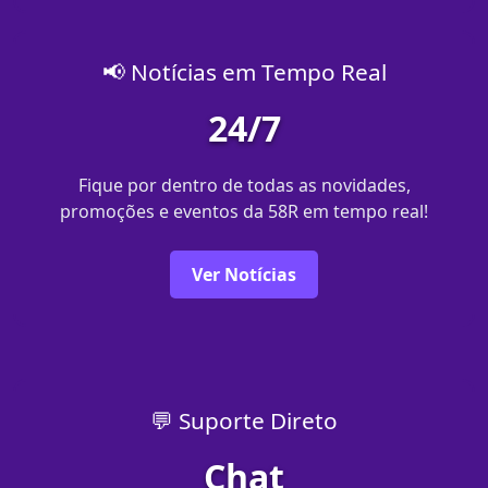
📢 Notícias em Tempo Real
24/7
Fique por dentro de todas as novidades,
promoções e eventos da 58R em tempo real!
Ver Notícias
💬 Suporte Direto
Chat