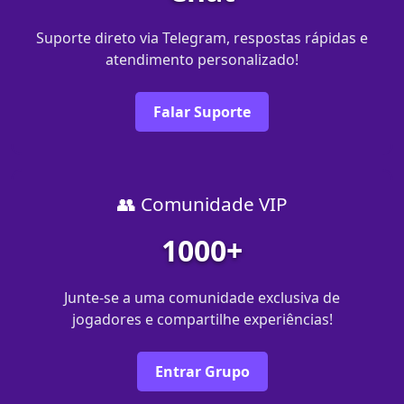
Suporte direto via Telegram, respostas rápidas e
atendimento personalizado!
Falar Suporte
👥 Comunidade VIP
1000+
Junte-se a uma comunidade exclusiva de
jogadores e compartilhe experiências!
Entrar Grupo