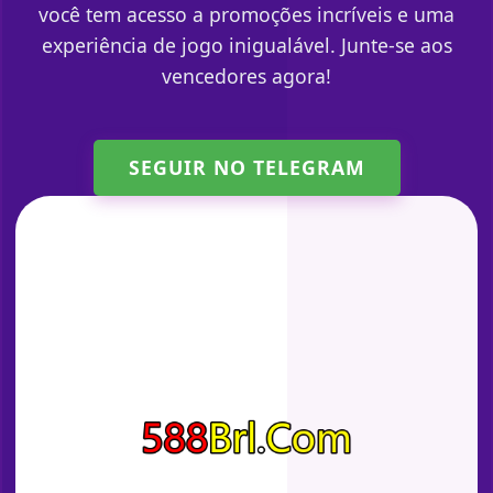
você tem acesso a promoções incríveis e uma
experiência de jogo inigualável. Junte-se aos
vencedores agora!
SEGUIR NO TELEGRAM