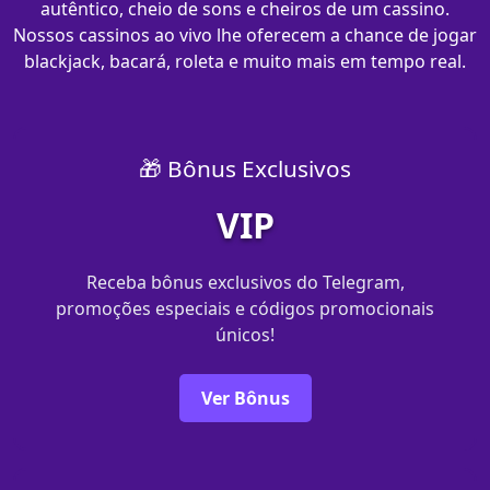
autêntico, cheio de sons e cheiros de um cassino.
Nossos cassinos ao vivo lhe oferecem a chance de jogar
blackjack, bacará, roleta e muito mais em tempo real.
🎁 Bônus Exclusivos
VIP
Receba bônus exclusivos do Telegram,
promoções especiais e códigos promocionais
únicos!
Ver Bônus