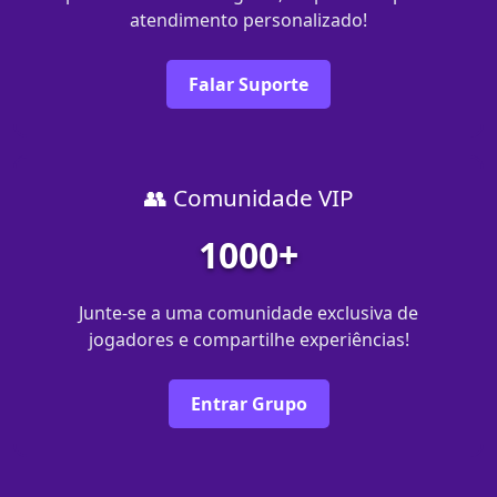
atendimento personalizado!
Falar Suporte
👥 Comunidade VIP
1000+
Junte-se a uma comunidade exclusiva de
jogadores e compartilhe experiências!
Entrar Grupo