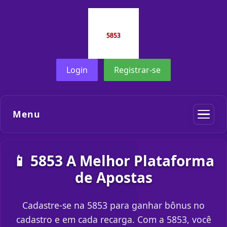
Login
Registrar-se
Menu
📱 5853 A Melhor Plataforma
de Apostas
Cadastre-se na 5853 para ganhar bônus no
cadastro e em cada recarga. Com a 5853, você