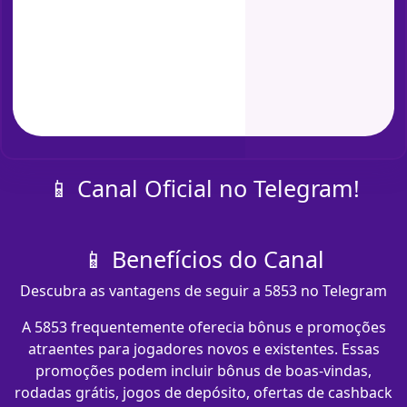
📱 Canal Oficial no Telegram!
📱 Benefícios do Canal
Descubra as vantagens de seguir a 5853 no Telegram
A 5853 frequentemente oferecia bônus e promoções
atraentes para jogadores novos e existentes. Essas
promoções podem incluir bônus de boas-vindas,
rodadas grátis, jogos de depósito, ofertas de cashback