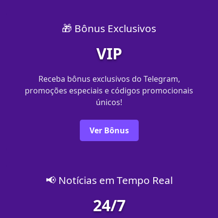
🎁 Bônus Exclusivos
VIP
Receba bônus exclusivos do Telegram,
promoções especiais e códigos promocionais
únicos!
Ver Bônus
📢 Notícias em Tempo Real
24/7