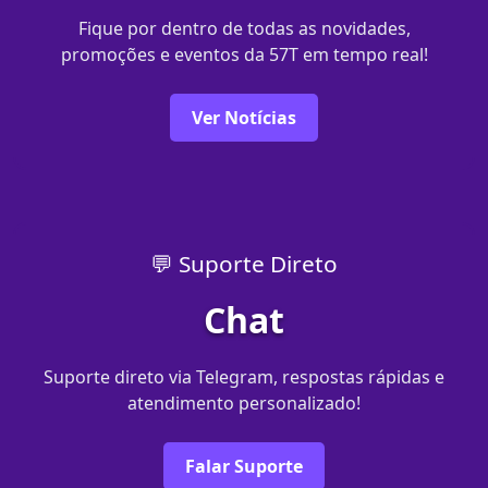
Fique por dentro de todas as novidades,
promoções e eventos da 57T em tempo real!
Ver Notícias
💬 Suporte Direto
Chat
Suporte direto via Telegram, respostas rápidas e
atendimento personalizado!
Falar Suporte