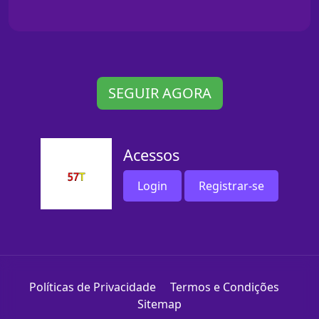
SEGUIR AGORA
Acessos
Login
Registrar-se
Políticas de Privacidade
Termos e Condições
Sitemap