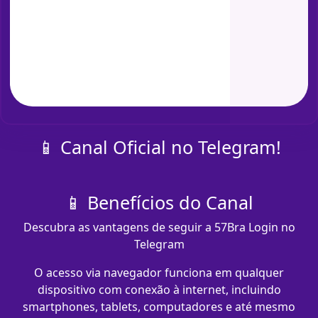
📱 Canal Oficial no Telegram!
📱 Benefícios do Canal
Descubra as vantagens de seguir a 57Bra Login no
Telegram
O acesso via navegador funciona em qualquer
dispositivo com conexão à internet, incluindo
smartphones, tablets, computadores e até mesmo