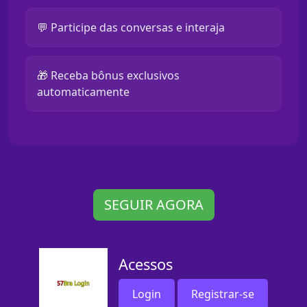
💬 Participe das conversas e interaja
🎁 Receba bônus exclusivos
automaticamente
SEGUIR AGORA
Acessos
Login
Registrar-se