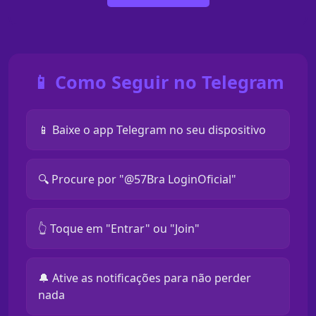
📱 Como Seguir no Telegram
📱 Baixe o app Telegram no seu dispositivo
🔍 Procure por "@57Bra LoginOficial"
👆 Toque em "Entrar" ou "Join"
🔔 Ative as notificações para não perder
nada