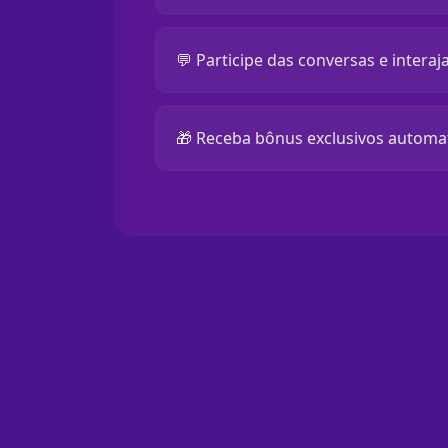
💬 Participe das conversas e interaj
🎁 Receba bônus exclusivos autom