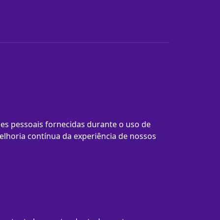
es pessoais fornecidas durante o uso de
elhoria contínua da experiência de nossos