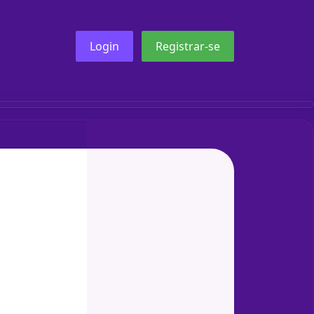
Login
Registrar-se