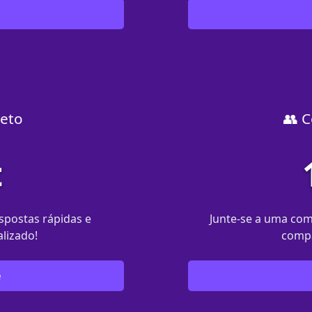
reto
👥 
t
espostas rápidas e
Junte-se a uma com
lizado!
compa
e