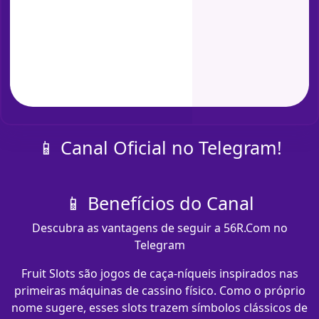
📱 Canal Oficial no Telegram!
📱 Benefícios do Canal
Descubra as vantagens de seguir a 56R.Com no
Telegram
Fruit Slots são jogos de caça-níqueis inspirados nas
primeiras máquinas de cassino físico. Como o próprio
nome sugere, esses slots trazem símbolos clássicos de