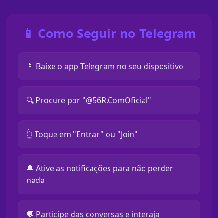
📱 Como Seguir no Telegram
📱 Baixe o app Telegram no seu dispositivo
🔍 Procure por "@56R.ComOficial"
👆 Toque em "Entrar" ou "Join"
🔔 Ative as notificações para não perder
nada
💬 Participe das conversas e interaja