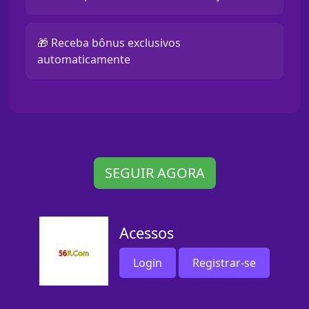
🎁 Receba bônus exclusivos
automaticamente
SEGUIR AGORA
Acessos
Login
Registrar-se