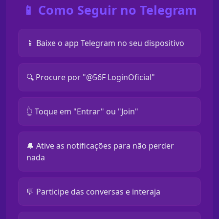
📱 Como Seguir no Telegram
📱 Baixe o app Telegram no seu dispositivo
🔍 Procure por "@56F LoginOficial"
👆 Toque em "Entrar" ou "Join"
🔔 Ative as notificações para não perder
nada
💬 Participe das conversas e interaja