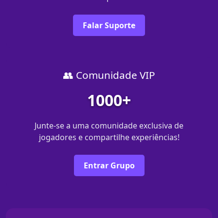
Falar Suporte
👥 Comunidade VIP
1000+
Junte-se a uma comunidade exclusiva de
jogadores e compartilhe experiências!
Entrar Grupo