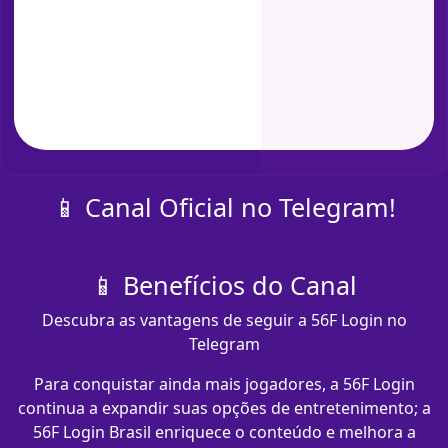
📱 Canal Oficial no Telegram!
📱 Benefícios do Canal
Descubra as vantagens de seguir a 56F Login no
Telegram
Para conquistar ainda mais jogadores, a 56F Login
continua a expandir suas opções de entretenimento; a
56F Login Brasil enriquece o conteúdo e melhora a