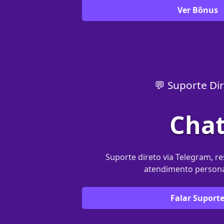
Ver Bônus
💬 Suporte Di
Cha
Suporte direto via Telegram, r
atendimento persona
Falar Suport