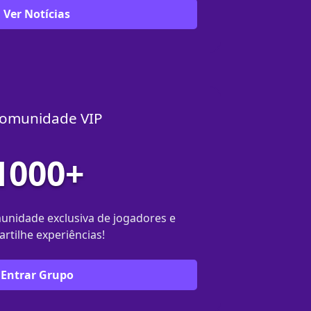
Ver Notícias
Comunidade VIP
1000+
unidade exclusiva de jogadores e
rtilhe experiências!
Entrar Grupo