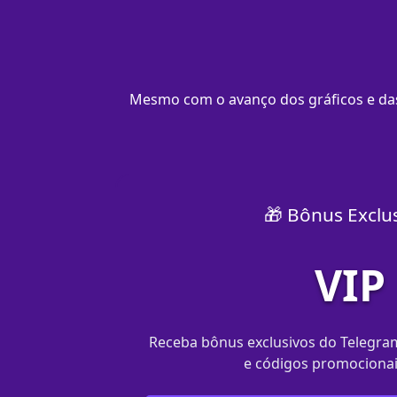
Mesmo com o avanço dos gráficos e das
🎁 Bônus Exclu
VIP
Receba bônus exclusivos do Telegra
e códigos promocionai