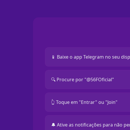
📱 Baixe o app Telegram no seu disp
🔍 Procure por "@56FOficial"
👆 Toque em "Entrar" ou "Join"
🔔 Ative as notificações para não p