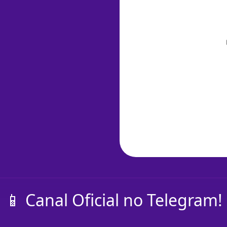
📱 Canal Oficial no Telegram!