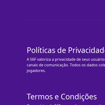
Políticas de Privacida
A 56F valoriza a privacidade de seus usuár
canais de comunicação. Todos os dados cole
jogadores.
Termos e Condições