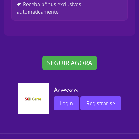
🎁 Receba bônus exclusivos
automaticamente
SEGUIR AGORA
Acessos
Login
Registrar-se