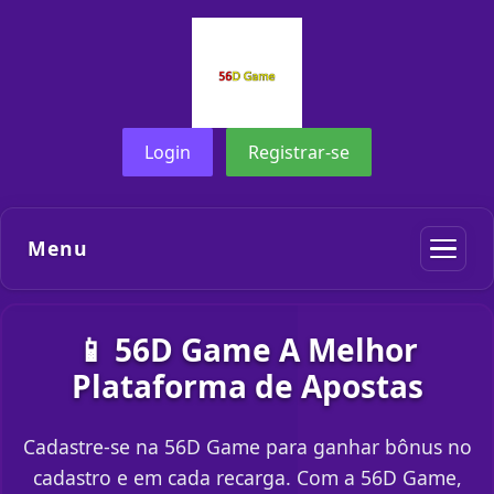
Login
Registrar-se
Menu
📱 56D Game A Melhor
Plataforma de Apostas
Cadastre-se na 56D Game para ganhar bônus no
cadastro e em cada recarga. Com a 56D Game,