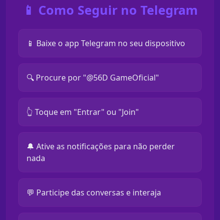
📱 Como Seguir no Telegram
📱 Baixe o app Telegram no seu dispositivo
🔍 Procure por "@56D GameOficial"
👆 Toque em "Entrar" ou "Join"
🔔 Ative as notificações para não perder
nada
💬 Participe das conversas e interaja