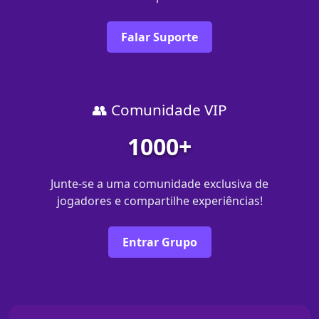
Falar Suporte
👥 Comunidade VIP
1000+
Junte-se a uma comunidade exclusiva de
jogadores e compartilhe experiências!
Entrar Grupo