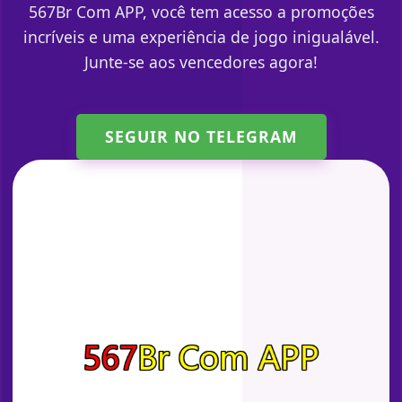
567Br Com APP, você tem acesso a promoções
incríveis e uma experiência de jogo inigualável.
Junte-se aos vencedores agora!
SEGUIR NO TELEGRAM