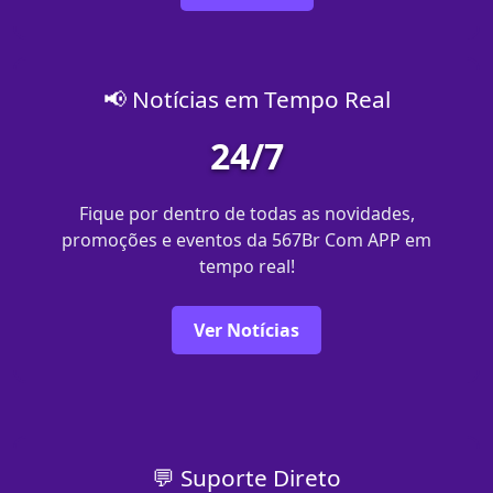
📢 Notícias em Tempo Real
24/7
Fique por dentro de todas as novidades,
promoções e eventos da 567Br Com APP em
tempo real!
Ver Notícias
💬 Suporte Direto