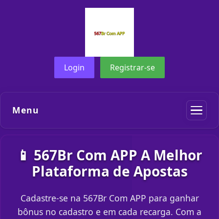
Login
Registrar-se
Menu
📱 567Br Com APP A Melhor
Plataforma de Apostas
Cadastre-se na 567Br Com APP para ganhar
bônus no cadastro e em cada recarga. Com a