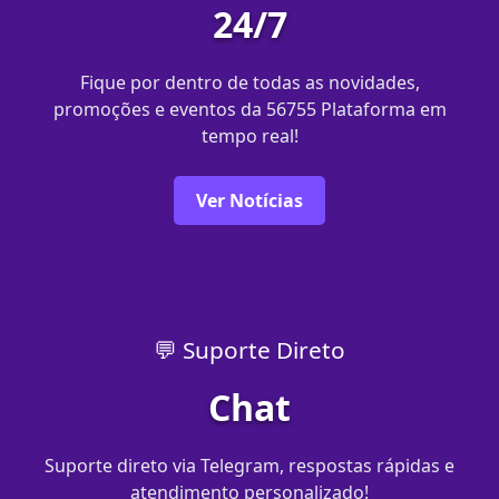
24/7
Fique por dentro de todas as novidades,
promoções e eventos da 56755 Plataforma em
tempo real!
Ver Notícias
💬 Suporte Direto
Chat
Suporte direto via Telegram, respostas rápidas e
atendimento personalizado!