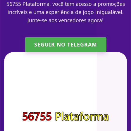
56755 Plataforma, você tem acesso a promoções
incríveis e uma experiência de jogo inigualável.
Junte-se aos vencedores agora!
SEGUIR NO TELEGRAM