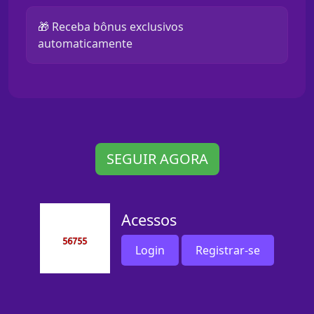
🎁 Receba bônus exclusivos
automaticamente
SEGUIR AGORA
Acessos
Login
Registrar-se