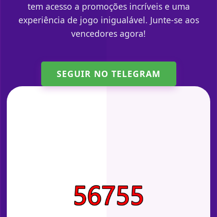
tem acesso a promoções incríveis e uma
experiência de jogo inigualável. Junte-se aos
vencedores agora!
SEGUIR NO TELEGRAM