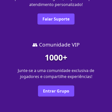
atendimento personalizado!
Falar Suporte
👥 Comunidade VIP
1000+
Junte-se a uma comunidade exclusiva de
jogadores e compartilhe experiências!
Entrar Grupo