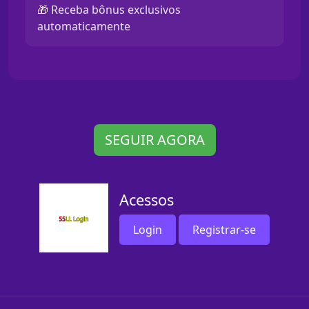
🎁 Receba bônus exclusivos
automaticamente
SEGUIR AGORA
Acessos
Login
Registrar-se