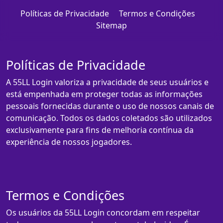
Políticas de Privacidade
Termos e Condições
Sitemap
Políticas de Privacidade
A 55LL Login valoriza a privacidade de seus usuários e
está empenhada em proteger todas as informações
pessoais fornecidas durante o uso de nossos canais de
comunicação. Todos os dados coletados são utilizados
exclusivamente para fins de melhoria contínua da
experiência de nossos jogadores.
Termos e Condições
Os usuários da 55LL Login concordam em respeitar