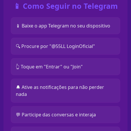
📱 Como Seguir no Telegram
📱 Baixe o app Telegram no seu dispositivo
🔍 Procure por "@55LL LoginOficial"
👆 Toque em "Entrar" ou "Join"
🔔 Ative as notificações para não perder
nada
💬 Participe das conversas e interaja