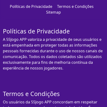
Políticas de Privacidade
Termos e Condições
Sitemap
Políticas de Privacidade
A 55Jogo APP valoriza a privacidade de seus usuários e
está empenhada em proteger todas as informações
pessoais fornecidas durante o uso de nossos canais de
comunicação. Todos os dados coletados são utilizados
exclusivamente para fins de melhoria contínua da
experiência de nossos jogadores.
Termos e Condições
Os usuários da 55Jogo APP concordam em respeitar