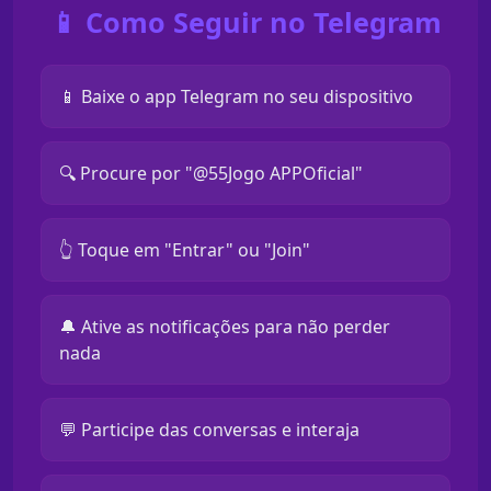
📱 Como Seguir no Telegram
📱 Baixe o app Telegram no seu dispositivo
🔍 Procure por "@55Jogo APPOficial"
👆 Toque em "Entrar" ou "Join"
🔔 Ative as notificações para não perder
nada
💬 Participe das conversas e interaja