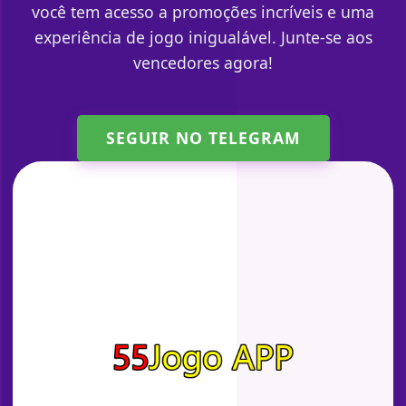
você tem acesso a promoções incríveis e uma
experiência de jogo inigualável. Junte-se aos
vencedores agora!
SEGUIR NO TELEGRAM