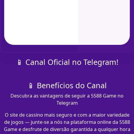
📱 Canal Oficial no Telegram!
📱 Benefícios do Canal
Descubra as vantagens de seguir a 5588 Game no
Telegram
O site de cassino mais seguro e com a maior variedade
de jogos — junte-se a nós na plataforma online da 5588
Game e desfrute de diversão garantida a qualquer hora