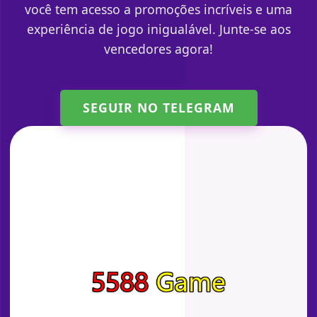
você tem acesso a promoções incríveis e uma
experiência de jogo inigualável. Junte-se aos
vencedores agora!
SEGUIR NO TELEGRAM