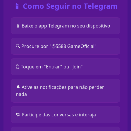
📱 Como Seguir no Telegram
📱 Baixe o app Telegram no seu dispositivo
🔍 Procure por "@5588 GameOficial"
👆 Toque em "Entrar" ou "Join"
🔔 Ative as notificações para não perder
nada
💬 Participe das conversas e interaja