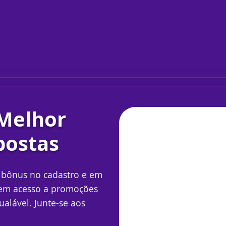
 Melhor
postas
 bônus no cadastro e em
tem acesso a promoções
ualável. Junte-se aos