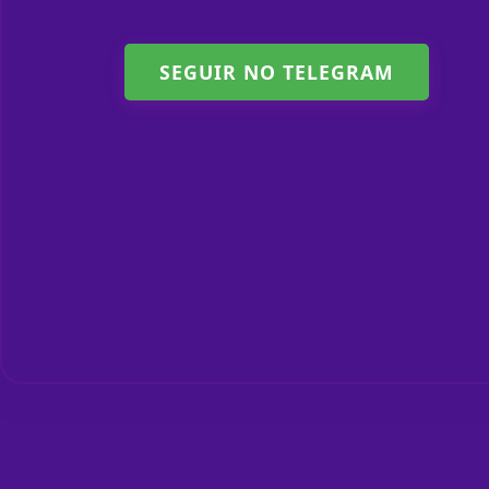
SEGUIR NO TELEGRAM