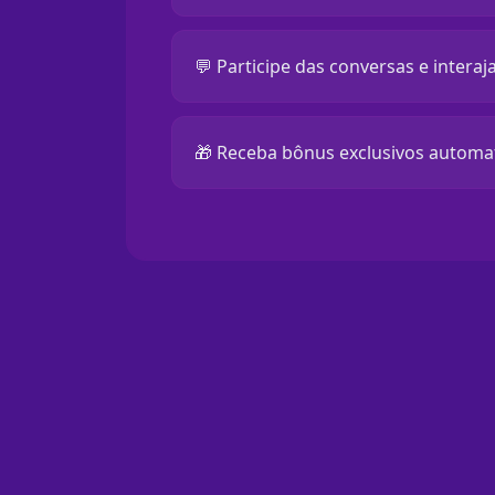
💬 Participe das conversas e interaj
🎁 Receba bônus exclusivos autom