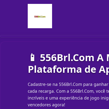
📱 556Brl.Com A
Plataforma de A
Cadastre-se na 556Brl.Com para ganhar
cada recarga. Com a 556Brl.Com, você 
incríveis e uma experiência de jogo inig
vencedores agora!