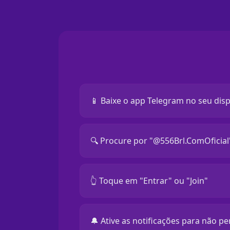
📱 Baixe o app Telegram no seu disp
🔍 Procure por "@556Brl.ComOficial
👆 Toque em "Entrar" ou "Join"
🔔 Ative as notificações para não p