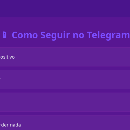
📱 Como Seguir no Telegram
ositivo
"
erder nada