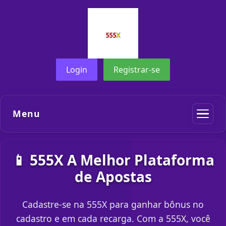
Login
Registrar-se
Menu
📱 555X A Melhor Plataforma
de Apostas
Cadastre-se na 555X para ganhar bônus no
cadastro e em cada recarga. Com a 555X, você