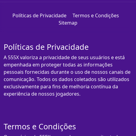
Políticas de Privacidade
Termos e Condições
Sitemap
Políticas de Privacidade
A 555X valoriza a privacidade de seus usuários e está
empenhada em proteger todas as informações
pessoais fornecidas durante o uso de nossos canais de
comunicação. Todos os dados coletados são utilizados
exclusivamente para fins de melhoria contínua da
experiência de nossos jogadores.
Termos e Condições