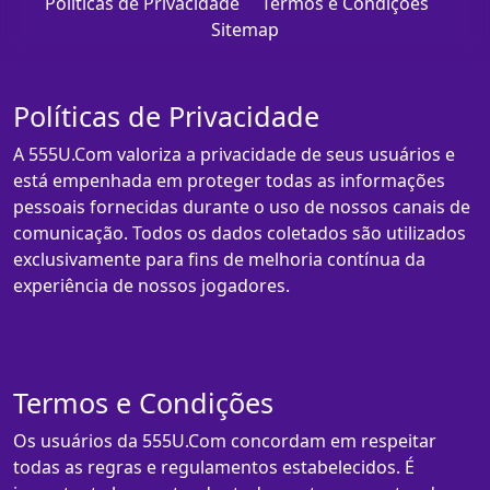
Políticas de Privacidade
Termos e Condições
Sitemap
Políticas de Privacidade
A 555U.Com valoriza a privacidade de seus usuários e
está empenhada em proteger todas as informações
pessoais fornecidas durante o uso de nossos canais de
comunicação. Todos os dados coletados são utilizados
exclusivamente para fins de melhoria contínua da
experiência de nossos jogadores.
Termos e Condições
Os usuários da 555U.Com concordam em respeitar
todas as regras e regulamentos estabelecidos. É