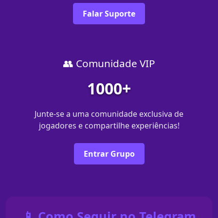
Falar Suporte
👥 Comunidade VIP
1000+
Junte-se a uma comunidade exclusiva de
jogadores e compartilhe experiências!
Entrar Grupo
📱 Como Seguir no Telegram