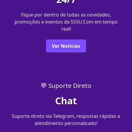
Fique por dentro de todas as novidades,
promoções e eventos da 555U.Com em tempo
real!
Ver Notícias
💬 Suporte Direto
Chat
Suporte direto via Telegram, respostas rápidas e
atendimento personalizado!