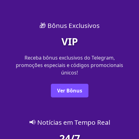
🎁 Bônus Exclusivos
VIP
Receba bônus exclusivos do Telegram,
promoções especiais e códigos promocionais
únicos!
Ver Bônus
📢 Notícias em Tempo Real
24/7