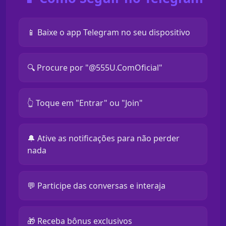
📱 Baixe o app Telegram no seu dispositivo
🔍 Procure por "@555U.ComOficial"
👆 Toque em "Entrar" ou "Join"
🔔 Ative as notificações para não perder
nada
💬 Participe das conversas e interaja
🎁 Receba bônus exclusivos