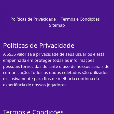
Políticas de Privacidade
Termos e Condições
Sitemap
Políticas de Privacidade
A 5536 valoriza a privacidade de seus usuários e está
empenhada em proteger todas as informações
pessoais fornecidas durante o uso de nossos canais de
comunicação. Todos os dados coletados são utilizados
exclusivamente para fins de melhoria contínua da
experiência de nossos jogadores.
Termos e Condições