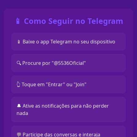
📱 Como Seguir no Telegram
📱 Baixe o app Telegram no seu dispositivo
🔍 Procure por "@5536Oficial"
👆 Toque em "Entrar" ou "Join"
🔔 Ative as notificações para não perder
nada
💬 Participe das conversas e interaja