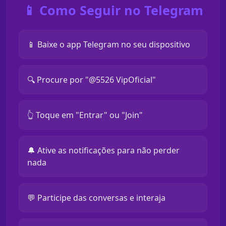
📱 Como Seguir no Telegram
📱 Baixe o app Telegram no seu dispositivo
🔍 Procure por "@5526 VipOficial"
👆 Toque em "Entrar" ou "Join"
🔔 Ative as notificações para não perder
nada
💬 Participe das conversas e interaja