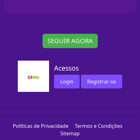
SEGUIR AGORA
Acessos
Login
Registrar-se
Políticas de Privacidade
Termos e Condições
Sitemap