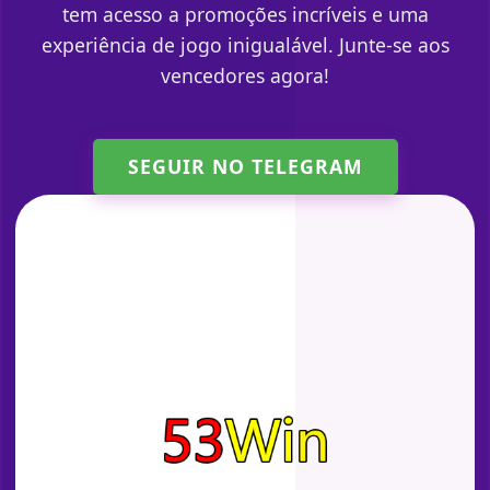
tem acesso a promoções incríveis e uma
experiência de jogo inigualável. Junte-se aos
vencedores agora!
SEGUIR NO TELEGRAM