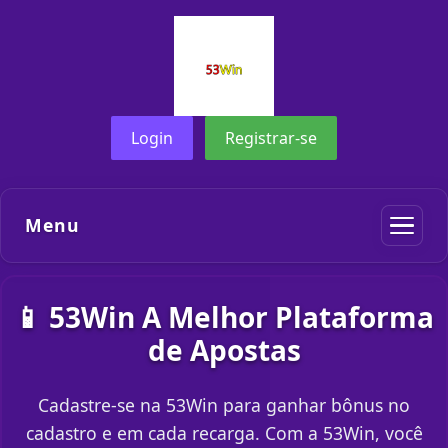
Login
Registrar-se
Menu
📱 53Win A Melhor Plataforma
de Apostas
Cadastre-se na 53Win para ganhar bônus no
cadastro e em cada recarga. Com a 53Win, você