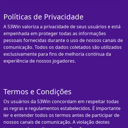
Políticas de Privacidade
A 53Win valoriza a privacidade de seus usuários e está
empenhada em proteger todas as informações
pessoais fornecidas durante o uso de nossos canais de
comunicação. Todos os dados coletados são utilizados
exclusivamente para fins de melhoria contínua da
experiência de nossos jogadores.
Termos e Condições
Os usuários da 53Win concordam em respeitar todas
as regras e regulamentos estabelecidos. É importante
ler e entender todos os termos antes de participar de
nossos canais de comunicação. A violação destes