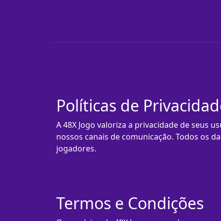
Políticas de Privacida
A 48X Jogo valoriza a privacidade de seus 
nossos canais de comunicação. Todos os dad
jogadores.
Termos e Condições