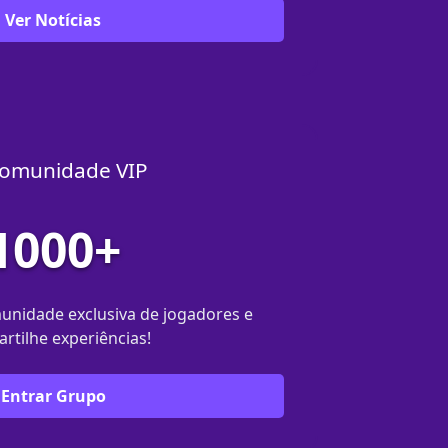
Ver Notícias
Comunidade VIP
1000+
unidade exclusiva de jogadores e
rtilhe experiências!
Entrar Grupo