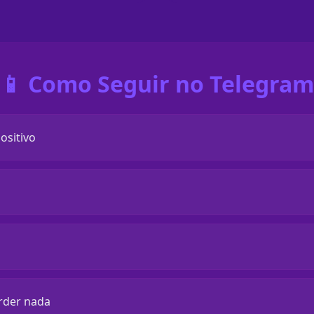
📱 Como Seguir no Telegram
ositivo
erder nada