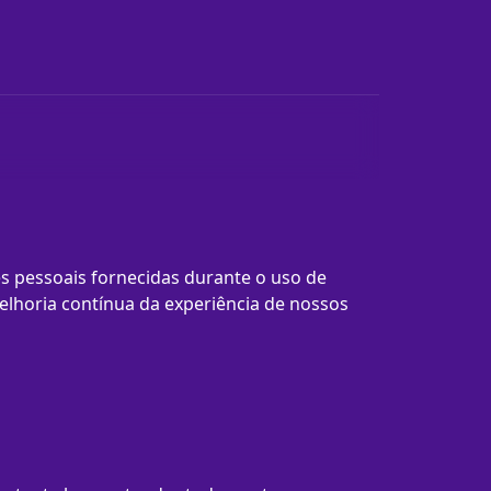
s pessoais fornecidas durante o uso de
elhoria contínua da experiência de nossos