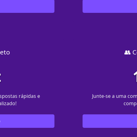
reto
👥 
t
espostas rápidas e
Junte-se a uma com
lizado!
compa
e