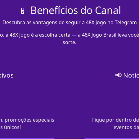
📱 Benefícios do Canal
Descubra as vantagens de seguir a 48X Jogo no Telegram
, a 48X Jogo é a escolha certa — a 48X Jogo Brasil leva vo
sorte.
sivos
📢 Notí
m, promoções especiais
Fique por dentro d
s únicos!
eventos da