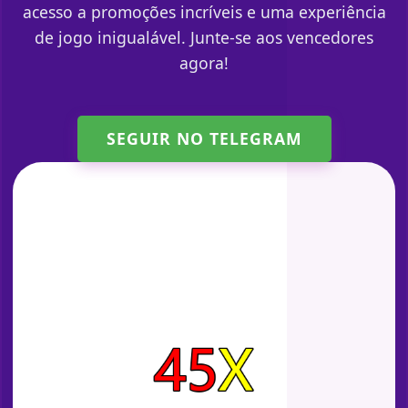
acesso a promoções incríveis e uma experiência
de jogo inigualável. Junte-se aos vencedores
agora!
SEGUIR NO TELEGRAM