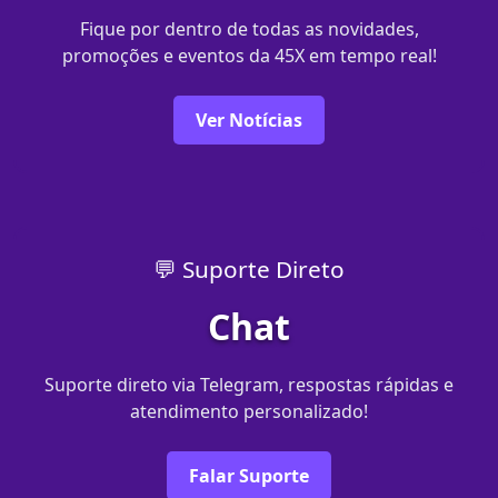
Fique por dentro de todas as novidades,
promoções e eventos da 45X em tempo real!
Ver Notícias
💬 Suporte Direto
Chat
Suporte direto via Telegram, respostas rápidas e
atendimento personalizado!
Falar Suporte