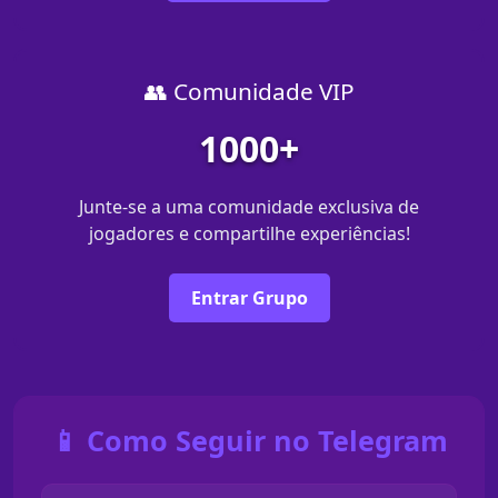
👥 Comunidade VIP
1000+
Junte-se a uma comunidade exclusiva de
jogadores e compartilhe experiências!
Entrar Grupo
📱 Como Seguir no Telegram