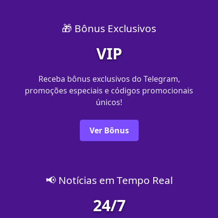
🎁 Bônus Exclusivos
VIP
Receba bônus exclusivos do Telegram,
promoções especiais e códigos promocionais
únicos!
Ver Bônus
📢 Notícias em Tempo Real
24/7