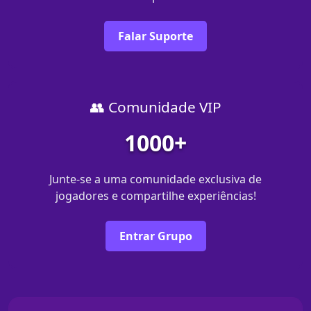
Falar Suporte
👥 Comunidade VIP
1000+
Junte-se a uma comunidade exclusiva de
jogadores e compartilhe experiências!
Entrar Grupo