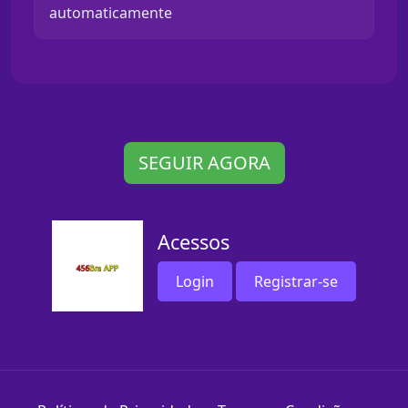
automaticamente
SEGUIR AGORA
Acessos
Login
Registrar-se