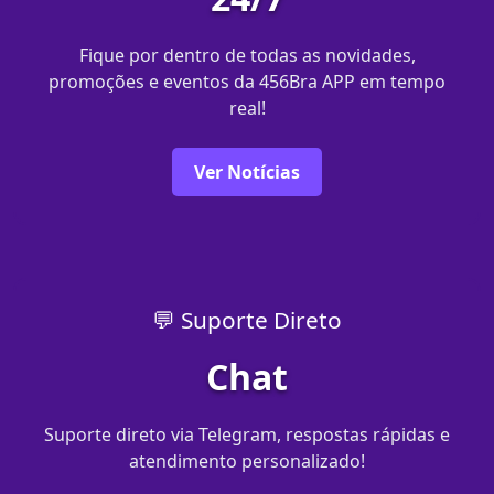
Fique por dentro de todas as novidades,
promoções e eventos da 456Bra APP em tempo
real!
Ver Notícias
💬 Suporte Direto
Chat
Suporte direto via Telegram, respostas rápidas e
atendimento personalizado!