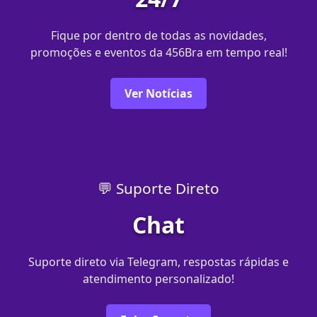
Fique por dentro de todas as novidades,
promoções e eventos da 456Bra em tempo real!
Ver Notícias
💬 Suporte Direto
Chat
Suporte direto via Telegram, respostas rápidas e
atendimento personalizado!