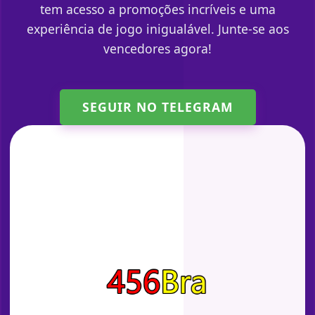
tem acesso a promoções incríveis e uma
experiência de jogo inigualável. Junte-se aos
vencedores agora!
SEGUIR NO TELEGRAM