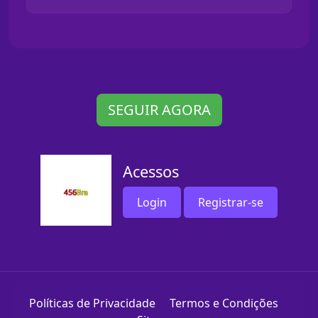
SEGUIR AGORA
Acessos
Login
Registrar-se
Políticas de Privacidade
Termos e Condições