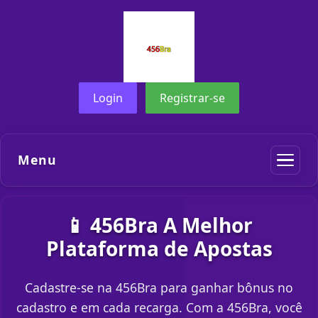
Login
Registrar-se
Menu
📱 456Bra A Melhor
Plataforma de Apostas
Cadastre-se na 456Bra para ganhar bônus no
cadastro e em cada recarga. Com a 456Bra, você