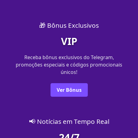
🎁 Bônus Exclusivos
VIP
Receba bônus exclusivos do Telegram,
promoções especiais e códigos promocionais
únicos!
Ver Bônus
📢 Notícias em Tempo Real
24/7