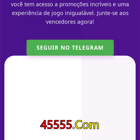
você tem acesso a promoções incríveis e uma
experiência de jogo inigualável. Junte-se aos
vencedores agora!
SEGUIR NO TELEGRAM