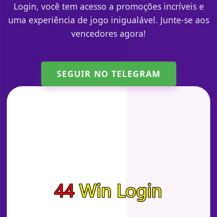
Login, você tem acesso a promoções incríveis e
uma experiência de jogo inigualável. Junte-se aos
vencedores agora!
SEGUIR NO TELEGRAM