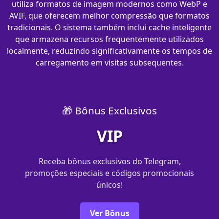
utiliza formatos de imagem modernos como WebP e
AVIF, que oferecem melhor compressão que formatos
tradicionais. O sistema também inclui cache inteligente
que armazena recursos frequentemente utilizados
localmente, reduzindo significativamente os tempos de
carregamento em visitas subsequentes.
🎁 Bônus Exclusivos
VIP
Receba bônus exclusivos do Telegram,
promoções especiais e códigos promocionais
únicos!
Ver Bônus