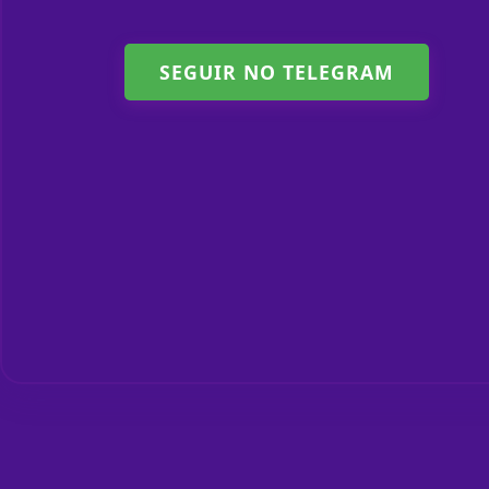
SEGUIR NO TELEGRAM