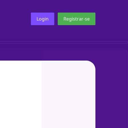
Login
Registrar-se