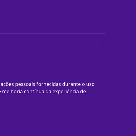
mações pessoais fornecidas durante o uso
e melhoria contínua da experiência de