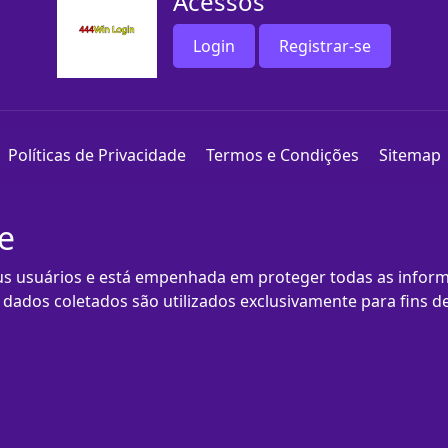
Acessos
Login
Registrar-se
Políticas de Privacidade
Termos e Condições
Sitemap
de
eus usuários e está empenhada em proteger todas as infor
dados coletados são utilizados exclusivamente para fins d