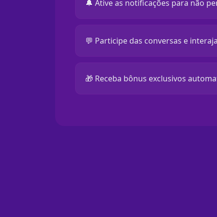
🔔 Ative as notificações para não p
💬 Participe das conversas e interaj
🎁 Receba bônus exclusivos autom