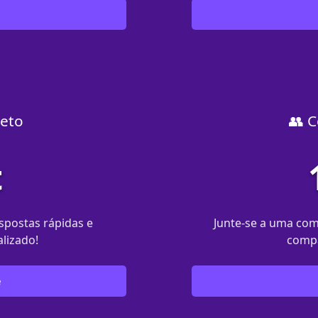
reto
👥 
t
espostas rápidas e
Junte-se a uma com
lizado!
compa
e