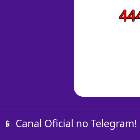
📱 Canal Oficial no Telegram!