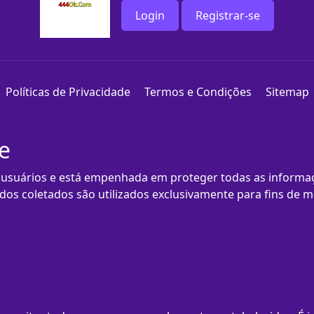
Login
Registrar-se
Políticas de Privacidade
Termos e Condições
Sitemap
de
s usuários e está empenhada em proteger todas as informa
os coletados são utilizados exclusivamente para fins de m