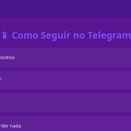
📱 Como Seguir no Telegram
ositivo
"
erder nada