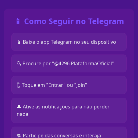
📱 Como Seguir no Telegram
📱 Baixe o app Telegram no seu dispositivo
🔍 Procure por "@4296 PlataformaOficial"
👆 Toque em "Entrar" ou "Join"
🔔 Ative as notificações para não perder
nada
💬 Participe das conversas e interaja