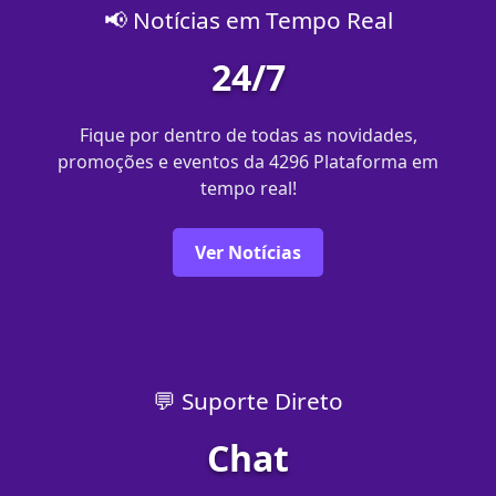
📢 Notícias em Tempo Real
24/7
Fique por dentro de todas as novidades,
promoções e eventos da 4296 Plataforma em
tempo real!
Ver Notícias
💬 Suporte Direto
Chat