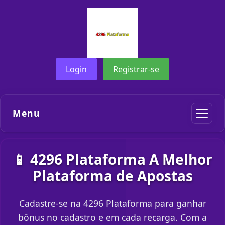
Login
Registrar-se
Menu
📱 4296 Plataforma A Melhor
Plataforma de Apostas
Cadastre-se na 4296 Plataforma para ganhar
bônus no cadastro e em cada recarga. Com a