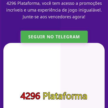
4296 Plataforma, você tem acesso a promoções
incríveis e uma experiência de jogo inigualável.
Junte-se aos vencedores agora!
SEGUIR NO TELEGRAM