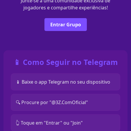
Junte-se a uma comunidade exclusiva de
jogadores e compartilhe experiências!
Entrar Grupo
📱 Como Seguir no Telegram
📱 Baixe o app Telegram no seu dispositivo
🔍 Procure por "@3Z.ComOficial"
👆 Toque em "Entrar" ou "Join"