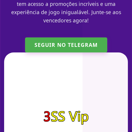
tem acesso a promoções incríveis e uma
experiência de jogo inigualável. Junte-se aos
vencedores agora!
SEGUIR NO TELEGRAM