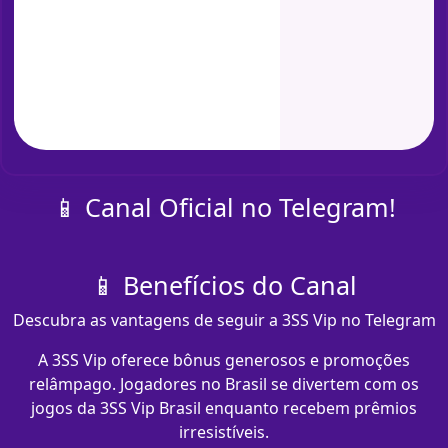
📱 Canal Oficial no Telegram!
📱 Benefícios do Canal
Descubra as vantagens de seguir a 3SS Vip no Telegram
A 3SS Vip oferece bônus generosos e promoções
relâmpago. Jogadores no Brasil se divertem com os
jogos da 3SS Vip Brasil enquanto recebem prêmios
irresistíveis.