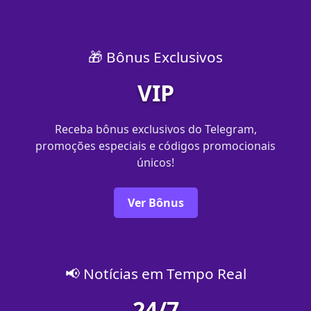
🎁 Bônus Exclusivos
VIP
Receba bônus exclusivos do Telegram,
promoções especiais e códigos promocionais
únicos!
Ver Bônus
📢 Notícias em Tempo Real
24/7