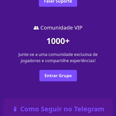
Falar Suporte
👥 Comunidade VIP
1000+
Junte-se a uma comunidade exclusiva de
jogadores e compartilhe experiências!
Entrar Grupo
📱 Como Seguir no Telegram