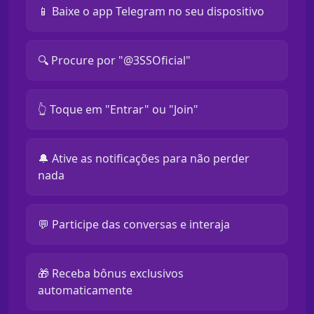
📱 Baixe o app Telegram no seu dispositivo
🔍 Procure por "@3SSOficial"
👆 Toque em "Entrar" ou "Join"
🔔 Ative as notificações para não perder
nada
💬 Participe das conversas e interaja
🎁 Receba bônus exclusivos
automaticamente