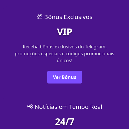
🎁 Bônus Exclusivos
VIP
Receba bônus exclusivos do Telegram,
promoções especiais e códigos promocionais
únicos!
Ver Bônus
📢 Notícias em Tempo Real
24/7