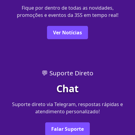
Fique por dentro de todas as novidades,
promoções e eventos da 3SS em tempo real!
Ver Notícias
💬 Suporte Direto
Chat
Suporte direto via Telegram, respostas rápidas e
atendimento personalizado!
Falar Suporte