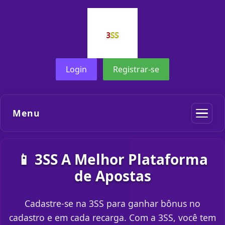
Login
Registrar-se
Menu
📱 3SS A Melhor Plataforma
de Apostas
Cadastre-se na 3SS para ganhar bônus no
cadastro e em cada recarga. Com a 3SS, você tem