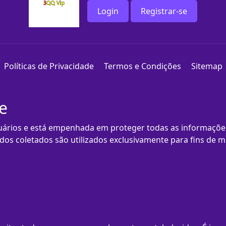
Login
Registrar-se
Políticas de Privacidade
Termos e Condições
Sitemap
de
suários e está empenhada em proteger todas as informaçõe
os coletados são utilizados exclusivamente para fins de m