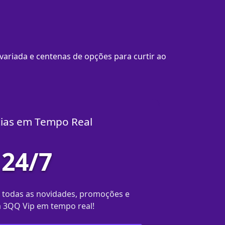
variada e centenas de opções para curtir ao
cias em Tempo Real
24/7
e todas as novidades, promoções e
a 3QQ Vip em tempo real!