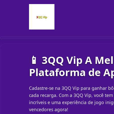
📱 3QQ Vip A Me
Plataforma de A
Cadastre-se na 3QQ Vip para ganhar bô
cada recarga. Com a 3QQ Vip, você tem
incríveis e uma experiência de jogo inig
vencedores agora!