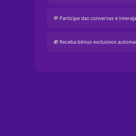
💬 Participe das conversas e interaj
🎁 Receba bônus exclusivos autom