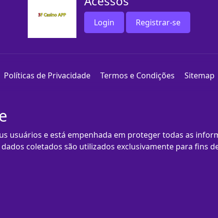
Acessos
Login
Registrar-se
Políticas de Privacidade
Termos e Condições
Sitemap
de
seus usuários e está empenhada em proteger todas as info
dados coletados são utilizados exclusivamente para fins d