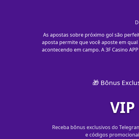
D
As apostas sobre próximo gol são perfei
aposta permite que você aposte em qua
acontecendo em campo. A 3F Casino APP o
🎁 Bônus Exclu
VIP
Receba bônus exclusivos do Telegra
e códigos promocionai