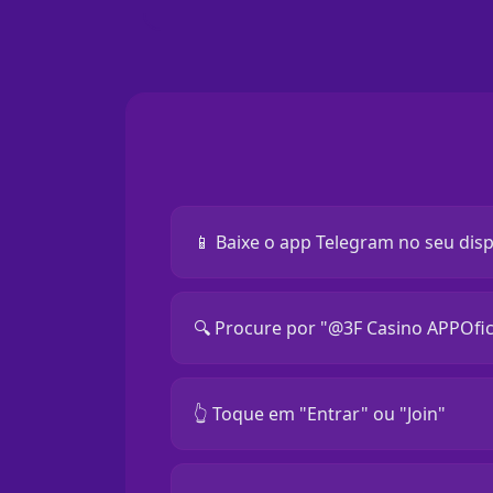
📱 Baixe o app Telegram no seu disp
🔍 Procure por "@3F Casino APPOfic
👆 Toque em "Entrar" ou "Join"