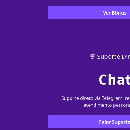
Ver Bônus
💬 Suporte Di
Cha
Suporte direto via Telegram, r
atendimento persona
Falar Suport