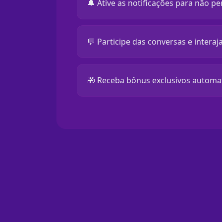
🔔 Ative as notificações para não p
💬 Participe das conversas e interaj
🎁 Receba bônus exclusivos autom