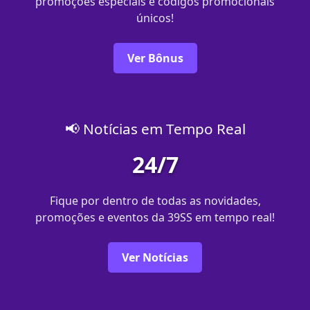
promoções especiais e códigos promocionais
únicos!
Ver Bônus
📢 Notícias em Tempo Real
24/7
Fique por dentro de todas as novidades,
promoções e eventos da 39SS em tempo real!
Ver Notícias