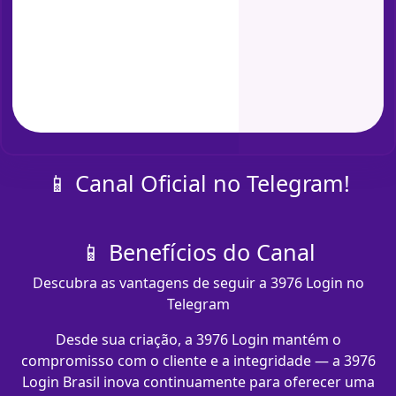
📱 Canal Oficial no Telegram!
📱 Benefícios do Canal
Descubra as vantagens de seguir a 3976 Login no
Telegram
Desde sua criação, a 3976 Login mantém o
compromisso com o cliente e a integridade — a 3976
Login Brasil inova continuamente para oferecer uma