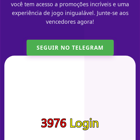
você tem acesso a promoções incríveis e uma
experiência de jogo inigualável. Junte-se aos
vencedores agora!
SEGUIR NO TELEGRAM