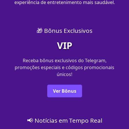
experiência de entretenimento mais saudável.
🎁 Bônus Exclusivos
VIP
Receba bônus exclusivos do Telegram,
promoções especiais e códigos promocionais
únicos!
Ver Bônus
📢 Notícias em Tempo Real