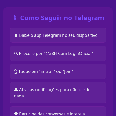
📱 Como Seguir no Telegram
📱 Baixe o app Telegram no seu dispositivo
🔍 Procure por "@38H Com LoginOficial"
👆 Toque em "Entrar" ou "Join"
🔔 Ative as notificações para não perder
nada
💬 Participe das conversas e interaja