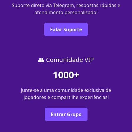
Suporte direto via Telegram, respostas rápidas e
atendimento personalizado!
Falar Suporte
👥 Comunidade VIP
1000+
Junte-se a uma comunidade exclusiva de
jogadores e compartilhe experiências!
Entrar Grupo