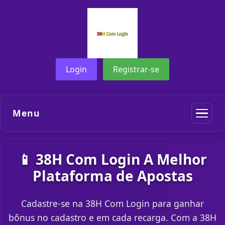
Login
Registrar-se
Menu
📱 38H Com Login A Melhor
Plataforma de Apostas
Cadastre-se na 38H Com Login para ganhar
bônus no cadastro e em cada recarga. Com a 38H