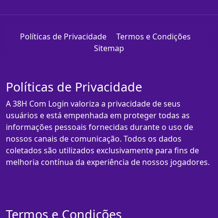
Políticas de Privacidade
Termos e Condições
Sitemap
Políticas de Privacidade
A 38H Com Login valoriza a privacidade de seus
usuários e está empenhada em proteger todas as
informações pessoais fornecidas durante o uso de
nossos canais de comunicação. Todos os dados
coletados são utilizados exclusivamente para fins de
melhoria contínua da experiência de nossos jogadores.
Termos e Condições