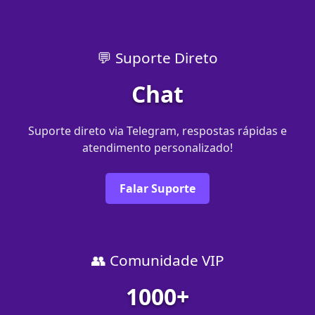
💬 Suporte Direto
Chat
Suporte direto via Telegram, respostas rápidas e
atendimento personalizado!
Falar Suporte
👥 Comunidade VIP
1000+