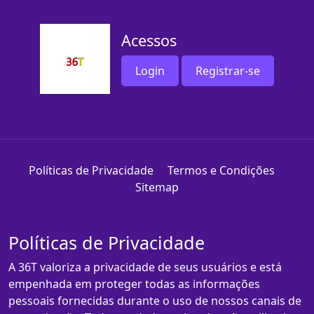
Acessos
Login
Registrar-se
Políticas de Privacidade
Termos e Condições
Sitemap
Políticas de Privacidade
A 36T valoriza a privacidade de seus usuários e está
empenhada em proteger todas as informações
pessoais fornecidas durante o uso de nossos canais de