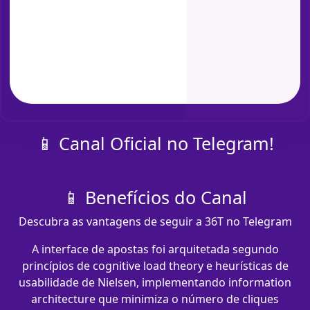
📱 Canal Oficial no Telegram!
📱 Benefícios do Canal
Descubra as vantagens de seguir a 36T no Telegram
A interface de apostas foi arquitetada segundo
princípios de cognitive load theory e heurísticas de
usabilidade de Nielsen, implementando information
architecture que minimiza o número de cliques