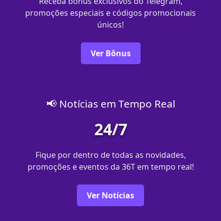
Receba bônus exclusivos do Telegram,
promoções especiais e códigos promocionais
únicos!
Ver Bônus
📢 Notícias em Tempo Real
24/7
Fique por dentro de todas as novidades,
promoções e eventos da 36T em tempo real!
Ver Notícias